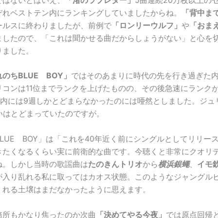
ぞれベストテン内にランキングしていましたからね。
「背中まで
ールスに終わりましたが、前例で
「ロンリーウルフ」
や
「おま
ましたので、「これは聞かせる曲だからしょうがない」と心を
りました。
のちBLUE BOY」
ではそのあまりに時代の先を行き過ぎた
リコンは11位までランクを上げたものの、その後急速にランク
位以内には9週しかとどまらなかったのには唖然としました。ジュ
らいはとどまっていたのですが。
LUE BOY」は「これを40年近く前にシングルとしてリリー
きたくなるくらい実に前衛的な曲です。今聴くと非常にクオリ
ね。しかし当時の歌謡曲は
たのきんトリオ
から
横浜銀蠅
、
イモ
が入り乱れる私に取ってはカオス状態。このようなジャングル
くれる土壌はまだなかったように思えます。
務所もかなり焦ったのか次曲
「決めてやる今夜」
では原点回帰