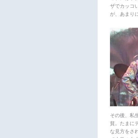
ザでカッコ
が、あまり
その後、私
貧。たまに
な見方をさ