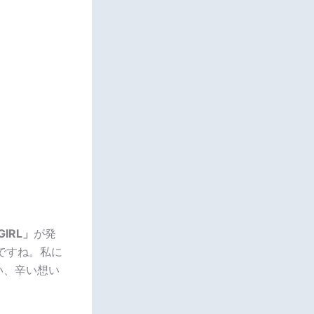
IRL」
が発
ですね。私に
い、辛い想い