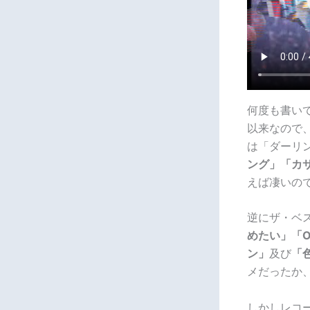
何度も書いて
以来なので
は「ダーリ
ング」「カ
えば凄いの
逆にザ・ベ
めたい」「O
ン」
及び
「
メだったか
しかしレコ