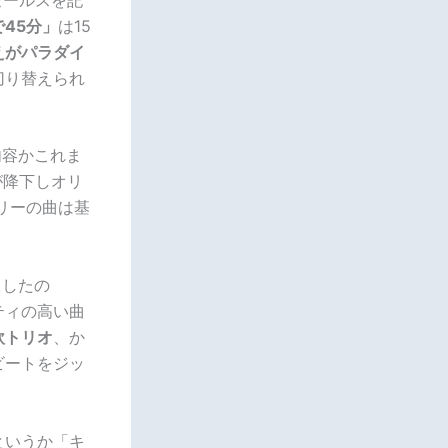
45分」
は15
えがパラダイ
切り替えられ
内容かこれま
が降下しオリ
リーの曲は基
スしたの
ティの高い曲
欽トリオ
、か
ビートをジッ
というか「キ