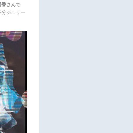
居香さん
で
多分ジュリー