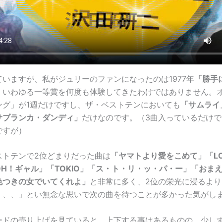
いますが、私がジュリーのファンになったのは1977年
「勝手
、いわゆる一等賞を何度も体験してきたわけではありません。
ング」が1週だけですし、ザ・ベストテンにおいても
「サムライ
サブランカ・ダンディ」
だけなのです。（3曲入っているだけ
ですが）
ストテンで2位どまりだった曲は
「ヤマトより愛をこめて」「LO
H！ギャル」「TOKIO」「ス・ト・リ・ッ・パ・ー」「おま
色つきの女でいてくれよ」
と非常に多く、2位の栄光に浸るよ
、、、」とい無念な思いで次の曲を待つことが多かった気がし
ードの売り上げを見ていると、上下する事はあるものの、少し