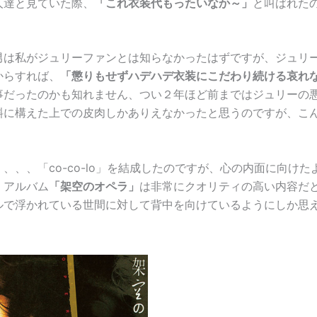
人達と見ていた際、
「これ衣装代もったいなか～」
と叫ばれた
男は私がジュリーファンとは知らなかったはずですが、ジュリ
からすれば、
「懲りもせずハデハデ衣装にこだわり続ける哀れ
事だったのかも知れません、つい２年ほど前まではジュリーの
斜に構えた上での皮肉しかありえなかったと思うのですが、こ
。。
、、、「co-co-lo」を結成したのですが、心の内面に向けた
。アルバム
「架空のオペラ」
は非常にクオリティの高い内容だ
ルで浮かれている世間に対して背中を向けているようにしか思