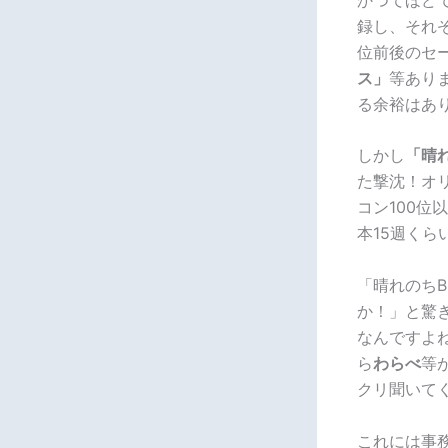
録し、それ
位前後のセ
ス」
等あり
る余裕はあ
しかし
「晴れ
た撃沈！オ
コン100
本15週く
「晴れのちB
か！」と驚
なんですよ
ら
わらべ
等
クリ聞いて
これには事