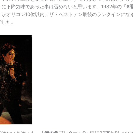
々に下降気味であった事は否めないと思います。1982年の
「6
」
がオリコン10位以内、ザ・ベストテン最後のランクインにな
でした。
ではないとはいえ、
「渚のラブレター」
5曲連続20万枚以上の