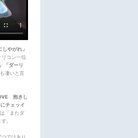
にしやがれ」
オリコン一位
」「ダーリ
でも凄いと言
VE 抱きし
えにチェッイ
りは「またダ
ます。
ずつではあり