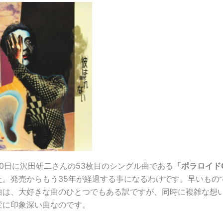
月20日に沢田研二さんの53枚目のシングル曲である
「ポラロイドG
た。発売からもう35年が経過する事になるわけです。早いもの
曲は、大好きな曲のひとつでもある訳ですが、同時に複雑な想
変に印象深い曲なのです。