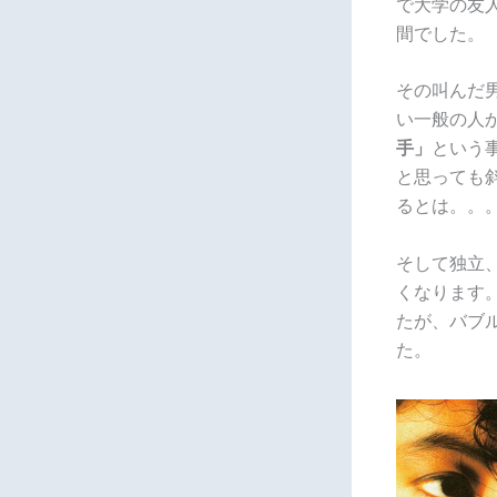
で大学の友
間でした。
その叫んだ
い一般の人
手」
という
と思っても
るとは。
そして独立、
くなります
たが、バブ
た。