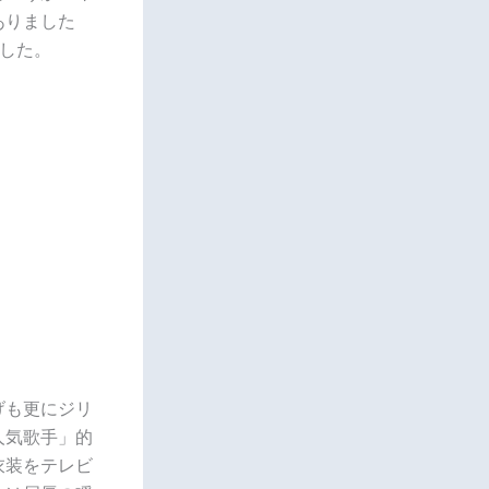
ありました
した。
げも更にジリ
人気歌手」的
衣装をテレビ