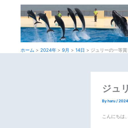
内
容
を
ス
キ
ッ
プ
ホーム
2024年
9月
14日
ジュリーの一等賞
ジュ
By
haru
/
202
こんにちは