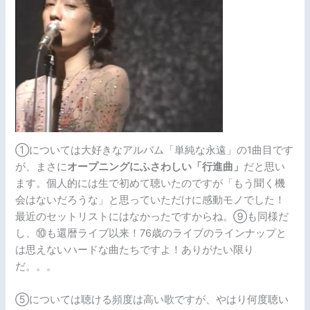
①については大好きなアルバム「単純な永遠」の1曲目です
が、まさに
オープニングにふさわしい「行進曲」
だと思い
ます。個人的には生で初めて聴いたのですが「もう聞く機
会はないだろうな」と思っていただけに感動モノでした！
最近のセットリストにはなかったですからね。⑨も同様だ
し、⑩も還暦ライブ以来！76歳のライブのラインナップと
は思えないハードな曲たちですよ！ありがたい限り
だ。。。
⑤については聴ける頻度は高い歌ですが、やはり何度聴い