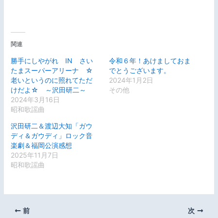
関連
勝手にしやがれ IN さい
令和６年！あけましておま
たまスーパーアリーナ ☆
でとうございます。
老いというのに照れてただ
2024年1月2日
けだよ☆ ～沢田研二～
その他
2024年3月16日
昭和歌謡曲
沢田研二＆渡辺大知「ガウ
ディ＆ガウディ」ロック音
楽劇＆福岡公演感想
2025年11月7日
昭和歌謡曲
前
次