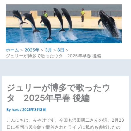
内
容
を
ス
キ
ッ
プ
ホーム
2025年
3月
8日
ジュリーが博多で歌ったウタ 2025年早春 後編
ジュリーが博多で歌ったウ
タ 2025年早春 後編
By
haru
/
2025年3月8日
こんにちは、みやけです。今回も沢田研二さんの話。2月23
日に福岡市民会館で開催されたライブに私めも参戦したの