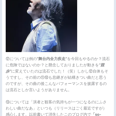
⑫については例の
”舞台内全力疾走”
を今回もやるのか？流石
に危険ではないのか？と懸念しておりましたが動きを
”競
歩”
に変えていたのは流石でした！（笑）しかし⑫自体もそ
うですし、その前の⑪⑩も息継ぎが結構きつい曲だと思う
のですが、その曲の後こんなパフォーマンスを披露するの
は流石としか言いようがありません。
⑬については「演者と観客の気持ちが一つになるのにふさ
わしい曲だなあ」といつも（リリースはごく最近ですが）
感心します。以前書いて消失したこのブログ内で
「so-