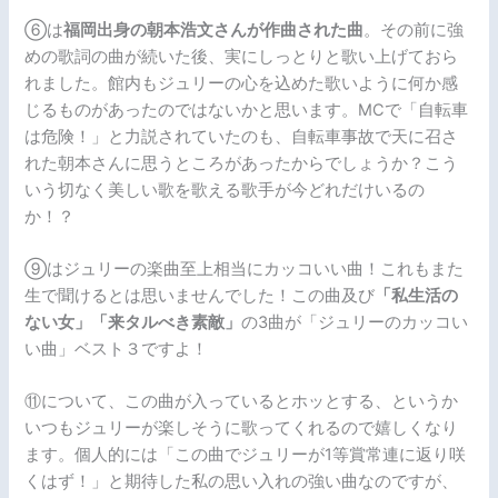
⑥は
福岡出身の朝本浩文さんが作曲された曲
。その前に強
めの歌詞の曲が続いた後、実にしっとりと歌い上げておら
れました。館内もジュリーの心を込めた歌いように何か感
じるものがあったのではないかと思います。MCで「自転車
は危険！」と力説されていたのも、自転車事故で天に召さ
れた朝本さんに思うところがあったからでしょうか？こう
いう切なく美しい歌を歌える歌手が今どれだけいるの
か！？
⑨はジュリーの楽曲至上相当にカッコいい曲！これもまた
生で聞けるとは思いませんでした！この曲及び
「私生活の
ない女」「来タルべき素敵」
の3曲が「ジュリーのカッコい
い曲」ベスト３ですよ！
⑪について、この曲が入っているとホッとする、というか
いつもジュリーが楽しそうに歌ってくれるので嬉しくなり
ます。個人的には「この曲でジュリーが1等賞常連に返り咲
くはず！」と期待した私の思い入れの強い曲なのですが、