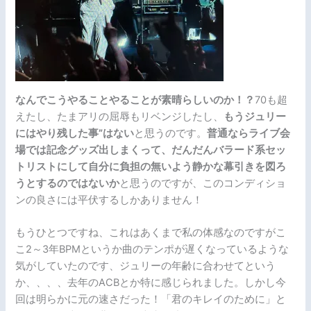
なんでこうやることやることが素晴らしいのか！？
70も超
えたし、たまアリの屈辱もリベンジしたし、
もうジュリー
にはやり残した事”はない
と思うのです。
普通ならライブ会
場では記念グッズ出しまくって、だんだんバラード系セッ
トリストにして自分に負担の無いよう静かな幕引きを図ろ
うとするのではないか
と思うのですが、このコンディショ
ンの良さには平伏するしかありません！
もうひとつですね、これはあくまで私の体感なのですがこ
こ2～3年BPMというか曲のテンポが遅くなっているような
気がしていたのです、ジュリーの年齢に合わせてという
か、、、、去年のACBとか特に感じられました。しかし今
回は明らかに元の速さだった！「君のキレイのために」と