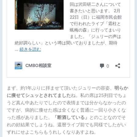
まず、約1年ぶりに拝ませて頂いたジュリーの容姿、
明らか
に痩せてシュッとされてました
ね。私の席は25列目でちょ
うど真ん中あたりでしたので表情までは分からなかったの
ですが、病的に痩せた感は全くなく普通に一回り小さくな
った感がありました。
「断酒している」
とのことなのでそ
れの好結果でしょうね。還暦ライブ前でも同様でしたがい
ずれにせよこちらもうれしくなりあすよね。