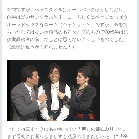
外観ですが、ヘアスタイルはオールバックぽくしており、
前半は黒のサングラス使用。白、もしくはベージュっぽう
オーソドックスなスーツ（ジャケット？）ですが、奇をて
らった訳ではない清潔感のあるタイプのもので70代半ばの
後期高齢者の着こなしとは思えない若々しいものでした。
（細部は違うかも知れません！）
そして特筆すべきはあの色っぽい
「声」の健在ぶり
です。
まず最初にお断りしましすと贔屓の引き倒しみたいに
「全