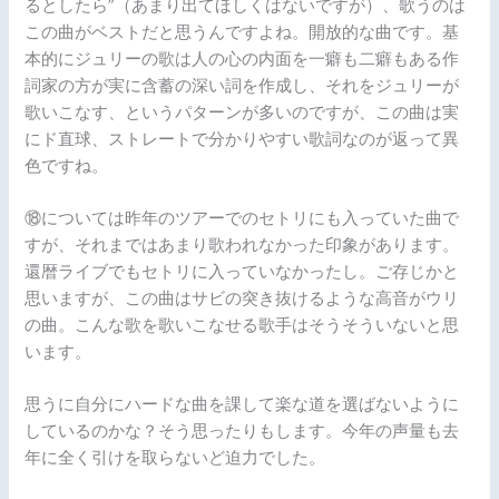
るとしたら”（あまり出てほしくはないですが）、歌うのは
この曲がベストだと思うんですよね。開放的な曲です。基
本的にジュリーの歌は人の心の内面を一癖も二癖もある作
詞家の方が実に含蓄の深い詞を作成し、それをジュリーが
歌いこなす、というパターンが多いのですが、この曲は実
にド直球、ストレートで分かりやすい歌詞なのが返って異
色ですね。
⑱については昨年のツアーでのセトリにも入っていた曲で
すが、それまではあまり歌われなかった印象があります。
還暦ライブでもセトリに入っていなかったし。ご存じかと
思いますが、この曲はサビの突き抜けるような高音がウリ
の曲。こんな歌を歌いこなせる歌手はそうそういないと思
います。
思うに自分にハードな曲を課して楽な道を選ばないように
しているのかな？そう思ったりもします。今年の声量も去
年に全く引けを取らないど迫力でした。