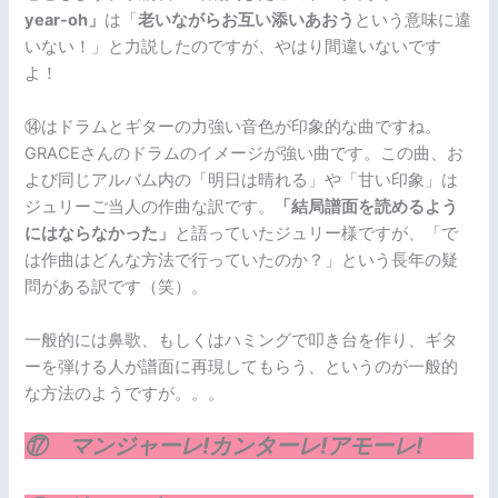
year-oh」
は「
老いながらお互い添いあおう
という意味に違
いない！」と力説したのですが、やはり間違いないです
よ！
⑭はドラムとギターの力強い音色が印象的な曲ですね。
GRACEさんのドラムのイメージが強い曲です。この曲、お
よび同じアルバム内の「明日は晴れる」や「甘い印象」は
ジュリーご当人の作曲な訳です。
「結局譜面を読めるよう
にはならなかった」
と語っていたジュリー様ですが、「で
は作曲はどんな方法で行っていたのか？」という長年の疑
問がある訳です（笑）。
一般的には鼻歌、もしくはハミングで叩き台を作り、ギタ
ーを弾ける人が譜面に再現してもらう、というのが一般的
な方法のようですが。。。
⑰ マンジャーレ!カンターレ!アモーレ!