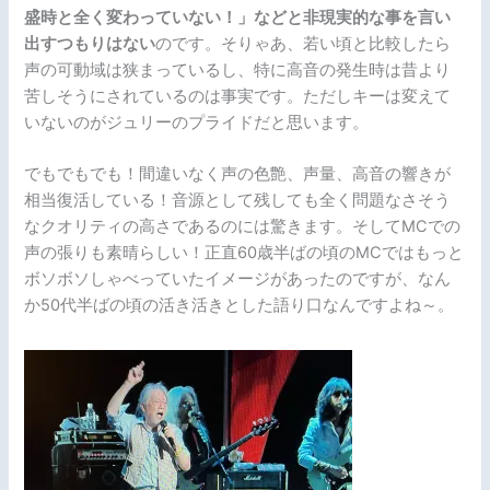
盛時と全く変わっていない！」などと非現実的な事を言い
出すつもりはない
のです。そりゃあ、若い頃と比較したら
声の可動域は狭まっているし、特に高音の発生時は昔より
苦しそうにされているのは事実です。ただしキーは変えて
いないのがジュリーのプライドだと思います。
でもでもでも！間違いなく声の色艶、声量、高音の響きが
相当復活している！音源として残しても全く問題なさそう
なクオリティの高さであるのには驚きます。そしてMCでの
声の張りも素晴らしい！正直60歳半ばの頃のMCではもっと
ボソボソしゃべっていたイメージがあったのですが、なん
か50代半ばの頃の活き活きとした語り口なんですよね～。