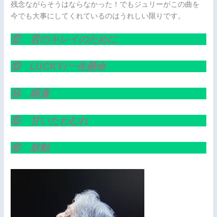
残念ながらそうはならなかった！でもジュリーがこの曲を
今でも大事にしてくれているのはうれしい限りです。
⑫ 君のキレイのために
⑬ LUCKY/一生懸命
⑭ 睡蓮
⑮ 甘いたわむれ
⑯ 鼓動