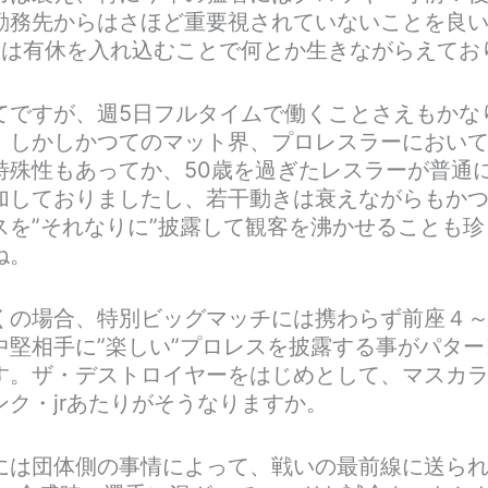
勤務先からはさほど重要視されていないことを良
回は有休を入れ込むことで何とか生きながらえてお
てですが、週5日フルタイムで働くことさえもかな
！しかしかつてのマット界、プロレスラーにおい
特殊性もあってか、50歳を過ぎたレスラーが普通
加しておりましたし、若干動きは衰えながらもか
スを”それなりに”披露して観客を沸かせることも珍
ね。
くの場合、特別ビッグマッチには携わらず前座４
中堅相手に”楽しい”プロレスを披露する事がパター
す。ザ・デストロイヤーをはじめとして、マスカ
ンク・jrあたりがそうなりますか。
には団体側の事情によって、戦いの最前線に送られ