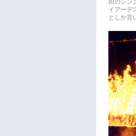
田のシン
イアーデ
としか言