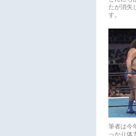
たが消失
す。
筆者は今
っかり体