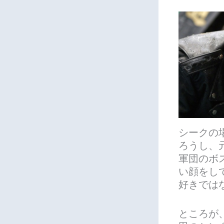
シークの
ろうし、
軍団のボ
い顔をし
好きでは
ところが