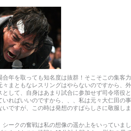
場合年を取っても知名度は抜群！そこそこの集客
元々まともなレスリングはやらないのですから、
スとして、自身はあまり試合に参加せず司令塔役
ていればいいのですから、、、私は元々大仁田の
ないですが、この時は発想のすばらしさに敬服し
、シークの奮戦は私の想像の遥か上をいっていま