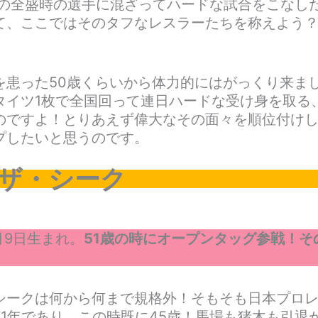
半の全盛時の選手に混ざってハードな試合をこなし
て、ここではそのタフなレスラーたちを称えよう
を患った50歳くらいから体力的にはがっくり来ま
タイツ1枚で全国回って連日ハードな受け身を取る
のですよ！とりあえず偉大なその面々を順位付け
プしたいと思うのです。
ザ・シーク
6月9日生まれ。
51歳の時にオープンタッグ参戦！そ
。
シークは何から何まで規格外！そもそも日本プロ
971年であり、この時既に45歳！馬場も猪木も引退