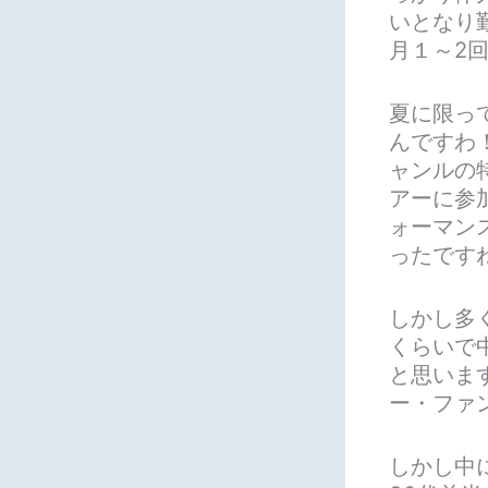
いとなり
月１～2
夏に限っ
んですわ
ャンルの
アーに参
ォーマン
ったです
しかし多
くらいで
と思いま
ー・ファ
しかし中