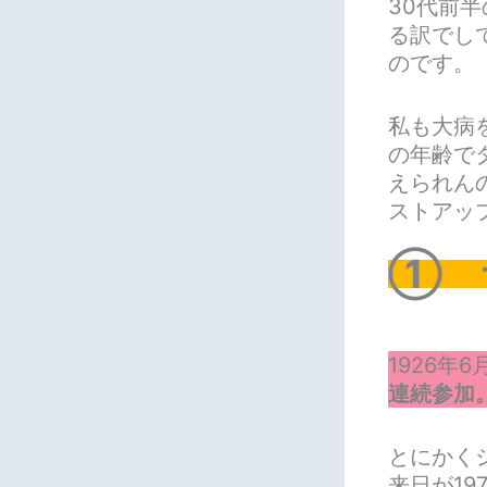
30代前
る訳でし
のです。
私も大病
の年齢で
えられん
ストアッ
① 
1926年
連続参加
とにかく
来日が1