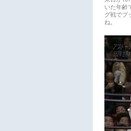
いた年齢
グ戦でブ
ね。