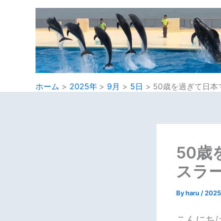
内
容
を
ス
キ
ッ
プ
ホーム
2025年
9月
5日
50歳を過ぎて日
50
スラ
By
haru
/
202
こんにち