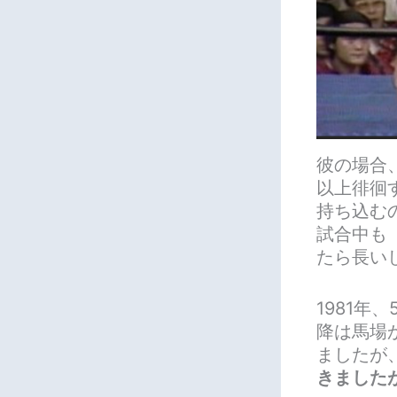
彼の場合
以上徘徊
持ち込む
試合中も
たら長い
1981
降は馬場
ましたが
きました