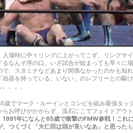
、入場時に中々リングに上がってこず、リングサイ
するなんぞ序の口。いざ試合が始まっても早々に
ので、スタミナなどあまり関係なかったのかも知
「凶器を持っている、いない」のレフリーとの駆
し。。。。
年、55歳でマーク・ルーインとコンビを組み最強タッ
からお呼びがかからず、流石にこでフェイドアウ
、
1991年になんと65歳で衝撃のFMW参戦！これ
が、つくづく「大仁田は頭が良いなあ」と思った