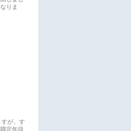
となりま
ますが、す
役職定年扱