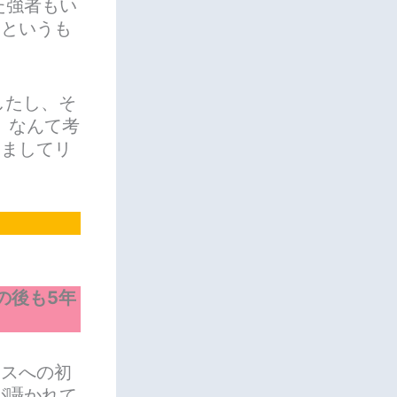
た強者もい
？というも
したし、そ
、なんて考
しましてリ
の後も5年
レスへの初
が囁かれて