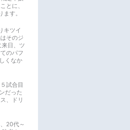
いことに、
ります。
りキツイ
てはそのジ
に来日、ツ
つてのパフ
しくなか
～５試合目
ンだった
ラス、ドリ
、20代～