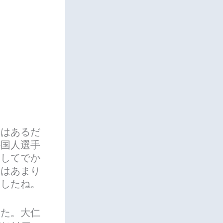
力はあるだ
外国人選手
としてでか
事はあまり
ましたね。
した。大仁