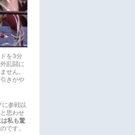
ドを3分
場外乱闘に
れません。
け引きがや
グに参戦以
トと思わせ
には私も驚
ものです。